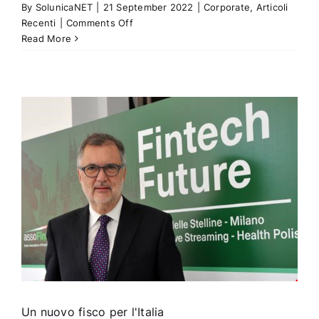
By
SolunicaNET
|
21 September 2022
|
Corporate
,
Articoli
on
Recenti
|
Comments Off
Forum
Read More
Banca
2022
ai
blocchi
di
partenza.
Numeri
da
record
Un nuovo fisco per l'Italia