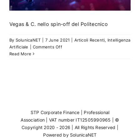
Vegas & C. nello spin-off del Politecnico
By
SolunicaNET
|
7 June 2021
|
Articoli Recenti
,
Intelligenza
on
Artificiale
|
Comments Off
Vegas
Read More
&
C.
nello
spin-
off
del
Politecnico
STP Corporate Finance | Professional
Association | VAT number IT12505990965 | ©
Copyright 2020 - 2026 | All Rights Reserved |
Powered by
SolunicaNET