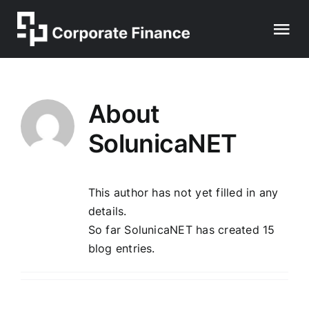
Skip
to
Tog
content
Nav
HOMEPAGE
About
ABOUT US
SolunicaNET
TEAM
This author has not yet filled in any
details.
ACTIVITY
So far SolunicaNET has created 15
blog entries.
ENERGETIC AND DIGITAL TRANSITION
CONTACTS