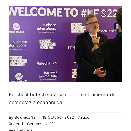
e
gestione
del
rischio,
i
legami
Perchè il fintech sarà sempre più strumento di
democrazia economica
By
SolunicaNET
|
18 October 2022
|
Articoli
on
Recenti
|
Comments Off
Perchè
Read More