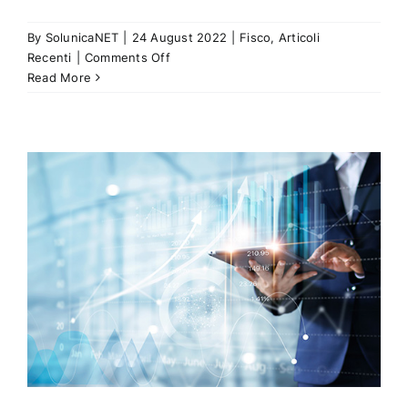
By
SolunicaNET
|
24 August 2022
|
Fisco
,
Articoli
on
Recenti
|
Comments Off
Un
Read More
nuovo
fisco
per
l’Italia