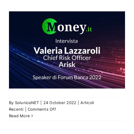
By
SolunicaNET
|
24 October 2022
|
Articoli
on
Recenti
|
Comments Off
Money.it:
Read More
Cambiamento
climatico