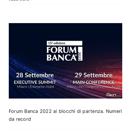
il
fintech
sarà
sempre
più
strumento
di
democrazia
i
economica
Forum Banca 2022 ai blocchi di partenza. Numeri
da record