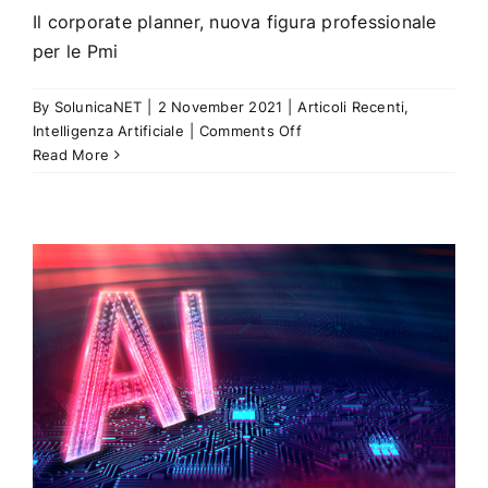
Il corporate planner, nuova figura professionale
per le Pmi
By
SolunicaNET
|
2 November 2021
|
Articoli Recenti
,
on
Intelligenza Artificiale
|
Comments Off
Il
Read More
corporate
planner,
nuova
figura
professionale
per
le
Pmi