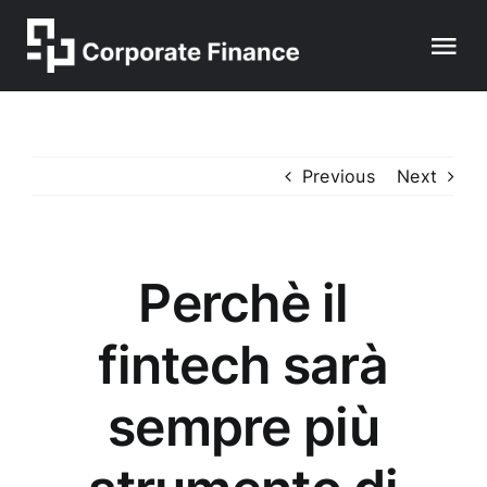
Skip
to
Tog
content
Nav
HOMEPAGE
Previous
Next
ABOUT US
TEAM
Perchè il
ACTIVITY
fintech sarà
sempre più
ENERGETIC AND DIGITAL TRANSITION
CONTACTS